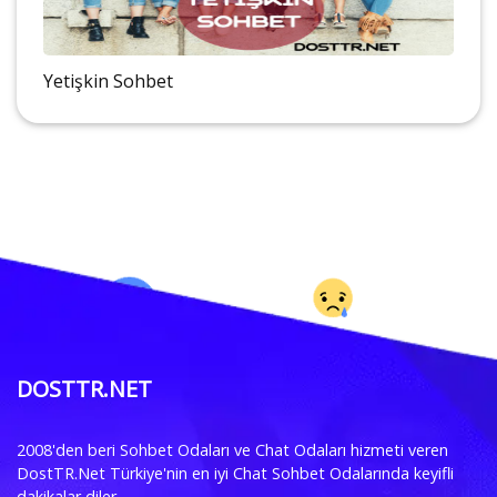
Yetişkin Sohbet
DOSTTR.NET
2008'den beri Sohbet Odaları ve Chat Odaları hizmeti veren
DostTR.Net Türkiye'nin en iyi Chat Sohbet Odalarında keyifli
dakikalar diler.